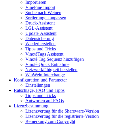
Importieren
VineFine Import
Suche nach Weinen
Sortierungen anpassen
Druck-Assistent
LGL-Assistent
Update-Assistent
Datensicherung
Wiederherstellen
Tipps und Tricks
VinotéTags Assistent
Vinoté Tag Sequenz hinzufügen
Vinoté Quick Entnahme
Netzwerkfähigkeit herstellen
WinWein Interchange
Konfiguration und Parameter
Einstellungen
Ratschläge, FAQ und Tipps
Tipps und Tricks
Antworten auf FAQs
Lizenzbestimmung
Lizenzvertrag für die Shareware-Version
Lizenzvertrag für die registrierte-Version
Bemerkung zum Copyright