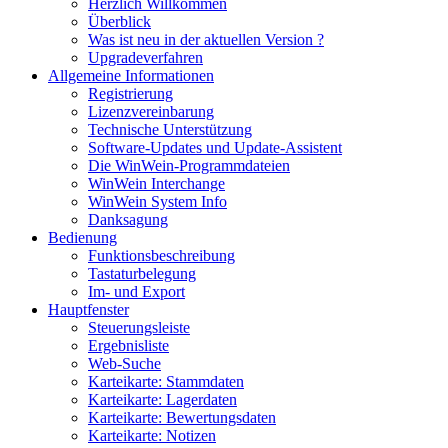
Herzlich Willkommen
Überblick
Was ist neu in der aktuellen Version ?
Upgradeverfahren
Allgemeine Informationen
Registrierung
Lizenzvereinbarung
Technische Unterstützung
Software-Updates und Update-Assistent
Die WinWein-Programmdateien
WinWein Interchange
WinWein System Info
Danksagung
Bedienung
Funktionsbeschreibung
Tastaturbelegung
Im- und Export
Hauptfenster
Steuerungsleiste
Ergebnisliste
Web-Suche
Karteikarte: Stammdaten
Karteikarte: Lagerdaten
Karteikarte: Bewertungsdaten
Karteikarte: Notizen