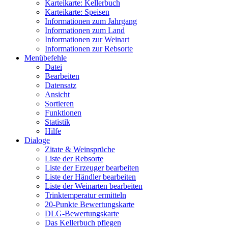
Karteikarte: Kellerbuch
Karteikarte: Speisen
Informationen zum Jahrgang
Informationen zum Land
Informationen zur Weinart
Informationen zur Rebsorte
Menübefehle
Datei
Bearbeiten
Datensatz
Ansicht
Sortieren
Funktionen
Statistik
Hilfe
Dialoge
Zitate & Weinsprüche
Liste der Rebsorte
Liste der Erzeuger bearbeiten
Liste der Händler bearbeiten
Liste der Weinarten bearbeiten
Trinktemperatur ermitteln
20-Punkte Bewertungskarte
DLG-Bewertungskarte
Das Kellerbuch pflegen