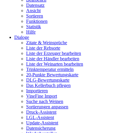
Datensatz
Ansicht
Sortieren
Funktionen
Statistik
Hilfe
Dialoge
Zitate & Weinsprüche
Liste der Rebsorte
Liste der Erzeuger bearbeiten
Liste der Händler bearbeiten
Liste der Weinarten bearbeiten
Trinktemperatur ermitteln
20-Punkte Bewertungskarte
DLG-Bewertungskarte
Das Kellerbuch pflegen
Importieren
VineFine Import
Suche nach Weinen
Sortierungen anpassen
Druck-Assistent
LGL-Assistent
Update-Assistent
Datensicherung