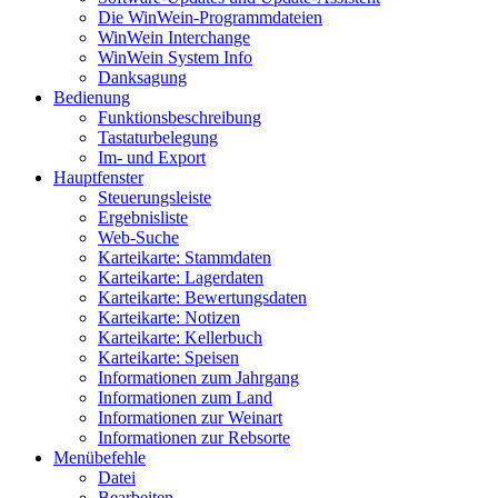
Die WinWein-Programmdateien
WinWein Interchange
WinWein System Info
Danksagung
Bedienung
Funktionsbeschreibung
Tastaturbelegung
Im- und Export
Hauptfenster
Steuerungsleiste
Ergebnisliste
Web-Suche
Karteikarte: Stammdaten
Karteikarte: Lagerdaten
Karteikarte: Bewertungsdaten
Karteikarte: Notizen
Karteikarte: Kellerbuch
Karteikarte: Speisen
Informationen zum Jahrgang
Informationen zum Land
Informationen zur Weinart
Informationen zur Rebsorte
Menübefehle
Datei
Bearbeiten