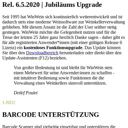
Rel. 6.5.2020 | Jubiläums Upgrade
Seit 1995 hat WinWein sich kontinuierlich weiterentwickelt und ist
dadurch stets eine moderne Weinsoftware zur Weinkellerverwaltung
geblieben. Mit diesem Ansatz ist die Zahl der User seither stetig
gestiegen. WinWein möchte die Gelegenheit nutzen und für die
Treue der letzten 25 Jahre ganz herzlich Danke sagen - daher gibt es
für alle registrierten Anwender*innen (mit einer gültigen Release 6
Lizenz) ein
kostenloses Funktionsupgrade
. Das Update können
Sie über den
Downloadbereich
herunterladen oder direkt über den
Update-Assistenten (F12) beziehen.
Von großer Bedeutung ist und bleibt für WinWein stets
einen Mehrwert für seine Anwender:innen zu schaffen -
mit intuitiver Bedienung sowie Funktionen die die
Verwaltung eines Weinkellers sinnvoll unterstützen.
Detlef Poulet
1.
NEU
BARCODE UNTERSTÜTZUNG
Barcode Scanner sind vielseitig einsetzbar und unterstützen die