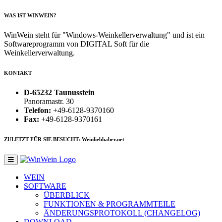
WAS IST WINWEIN?
WinWein steht für "Windows-Weinkellerverwaltung" und ist ein
Softwareprogramm von DIGITAL Soft für die
Weinkellerverwaltung.
KONTAKT
D-65232 Taunusstein
Panoramastr. 30
Telefon:
+49-6128-9370160
Fax:
+49-6128-9370161
ZULETZT FÜR SIE BESUCHT: Weinliebhaber.net
WEIN
SOFTWARE
ÜBERBLICK
FUNKTIONEN & PROGRAMMTEILE
ÄNDERUNGSPROTOKOLL (CHANGELOG)
DOWNLOAD