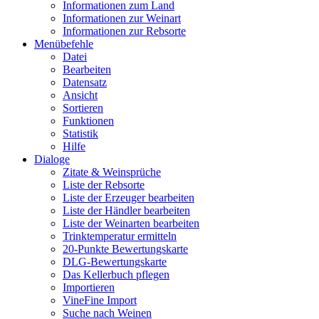
Informationen zum Land
Informationen zur Weinart
Informationen zur Rebsorte
Menübefehle
Datei
Bearbeiten
Datensatz
Ansicht
Sortieren
Funktionen
Statistik
Hilfe
Dialoge
Zitate & Weinsprüche
Liste der Rebsorte
Liste der Erzeuger bearbeiten
Liste der Händler bearbeiten
Liste der Weinarten bearbeiten
Trinktemperatur ermitteln
20-Punkte Bewertungskarte
DLG-Bewertungskarte
Das Kellerbuch pflegen
Importieren
VineFine Import
Suche nach Weinen