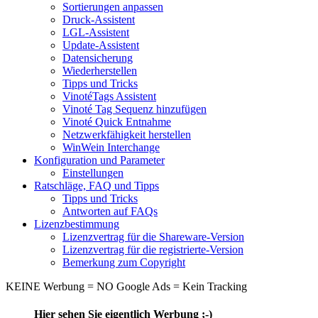
Sortierungen anpassen
Druck-Assistent
LGL-Assistent
Update-Assistent
Datensicherung
Wiederherstellen
Tipps und Tricks
VinotéTags Assistent
Vinoté Tag Sequenz hinzufügen
Vinoté Quick Entnahme
Netzwerkfähigkeit herstellen
WinWein Interchange
Konfiguration und Parameter
Einstellungen
Ratschläge, FAQ und Tipps
Tipps und Tricks
Antworten auf FAQs
Lizenzbestimmung
Lizenzvertrag für die Shareware-Version
Lizenzvertrag für die registrierte-Version
Bemerkung zum Copyright
KEINE Werbung = NO Google Ads = Kein Tracking
Hier sehen Sie eigentlich Werbung ;-)