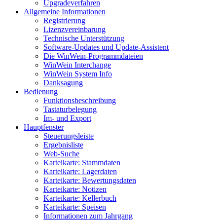
Upgradeverfahren
Allgemeine Informationen
Registrierung
Lizenzvereinbarung
Technische Unterstützung
Software-Updates und Update-Assistent
Die WinWein-Programmdateien
WinWein Interchange
WinWein System Info
Danksagung
Bedienung
Funktionsbeschreibung
Tastaturbelegung
Im- und Export
Hauptfenster
Steuerungsleiste
Ergebnisliste
Web-Suche
Karteikarte: Stammdaten
Karteikarte: Lagerdaten
Karteikarte: Bewertungsdaten
Karteikarte: Notizen
Karteikarte: Kellerbuch
Karteikarte: Speisen
Informationen zum Jahrgang