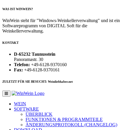
WAS IST WINWEIN?
WinWein steht für "Windows-Weinkellerverwaltung" und ist ein
Softwareprogramm von DIGITAL Soft für die
Weinkellerverwaltung.
KONTAKT
D-65232 Taunusstein
Panoramastr. 30
Telefon:
+49-6128-9370160
Fax:
+49-6128-9370161
ZULETZT FÜR SIE BESUCHT: Weinliebhaber.net
WEIN
SOFTWARE
ÜBERBLICK
FUNKTIONEN & PROGRAMMTEILE
ÄNDERUNGSPROTOKOLL (CHANGELOG)
DOWNLOAD