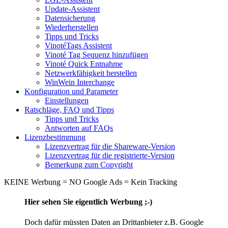
Update-Assistent
Datensicherung
Wiederherstellen
Tipps und Tricks
VinotéTags Assistent
Vinoté Tag Sequenz hinzufügen
Vinoté Quick Entnahme
Netzwerkfähigkeit herstellen
WinWein Interchange
Konfiguration und Parameter
Einstellungen
Ratschläge, FAQ und Tipps
Tipps und Tricks
Antworten auf FAQs
Lizenzbestimmung
Lizenzvertrag für die Shareware-Version
Lizenzvertrag für die registrierte-Version
Bemerkung zum Copyright
KEINE Werbung = NO Google Ads = Kein Tracking
Hier sehen Sie eigentlich Werbung ;-)
Doch dafür müssten Daten an Drittanbieter z.B. Google