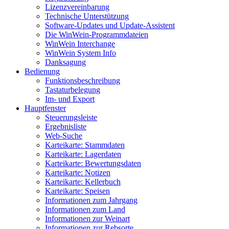
Lizenzvereinbarung
Technische Unterstützung
Software-Updates und Update-Assistent
Die WinWein-Programmdateien
WinWein Interchange
WinWein System Info
Danksagung
Bedienung
Funktionsbeschreibung
Tastaturbelegung
Im- und Export
Hauptfenster
Steuerungsleiste
Ergebnisliste
Web-Suche
Karteikarte: Stammdaten
Karteikarte: Lagerdaten
Karteikarte: Bewertungsdaten
Karteikarte: Notizen
Karteikarte: Kellerbuch
Karteikarte: Speisen
Informationen zum Jahrgang
Informationen zum Land
Informationen zur Weinart
Informationen zur Rebsorte