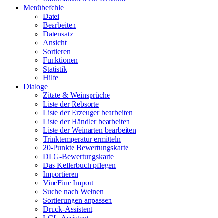
Menübefehle
Datei
Bearbeiten
Datensatz
Ansicht
Sortieren
Funktionen
Statistik
Hilfe
Dialoge
Zitate & Weinsprüche
Liste der Rebsorte
Liste der Erzeuger bearbeiten
Liste der Händler bearbeiten
Liste der Weinarten bearbeiten
Trinktemperatur ermitteln
20-Punkte Bewertungskarte
DLG-Bewertungskarte
Das Kellerbuch pflegen
Importieren
VineFine Import
Suche nach Weinen
Sortierungen anpassen
Druck-Assistent
LGL-Assistent