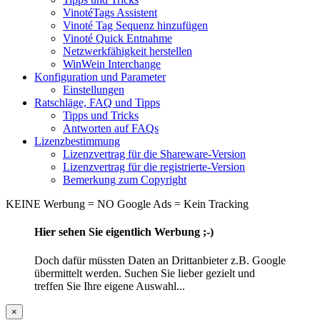
VinotéTags Assistent
Vinoté Tag Sequenz hinzufügen
Vinoté Quick Entnahme
Netzwerkfähigkeit herstellen
WinWein Interchange
Konfiguration und Parameter
Einstellungen
Ratschläge, FAQ und Tipps
Tipps und Tricks
Antworten auf FAQs
Lizenzbestimmung
Lizenzvertrag für die Shareware-Version
Lizenzvertrag für die registrierte-Version
Bemerkung zum Copyright
KEINE Werbung = NO Google Ads = Kein Tracking
Hier sehen Sie eigentlich Werbung ;-)
Doch dafür müssten Daten an Drittanbieter z.B. Google
übermittelt werden. Suchen Sie lieber gezielt und
treffen Sie Ihre eigene Auswahl...
×