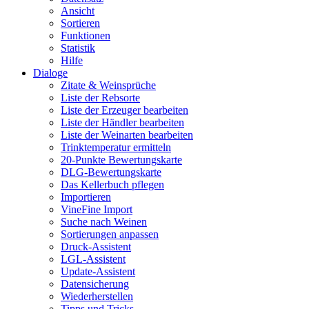
Ansicht
Sortieren
Funktionen
Statistik
Hilfe
Dialoge
Zitate & Weinsprüche
Liste der Rebsorte
Liste der Erzeuger bearbeiten
Liste der Händler bearbeiten
Liste der Weinarten bearbeiten
Trinktemperatur ermitteln
20-Punkte Bewertungskarte
DLG-Bewertungskarte
Das Kellerbuch pflegen
Importieren
VineFine Import
Suche nach Weinen
Sortierungen anpassen
Druck-Assistent
LGL-Assistent
Update-Assistent
Datensicherung
Wiederherstellen
Tipps und Tricks