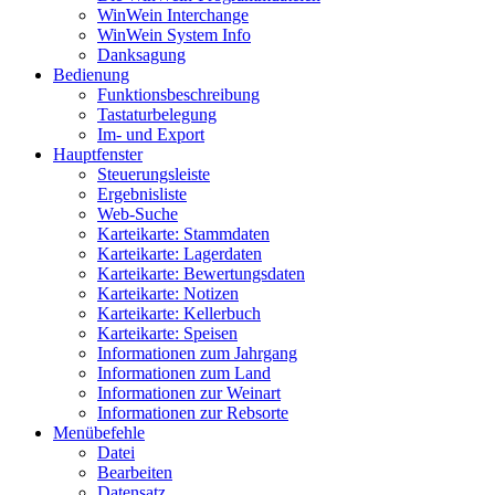
WinWein Interchange
WinWein System Info
Danksagung
Bedienung
Funktionsbeschreibung
Tastaturbelegung
Im- und Export
Hauptfenster
Steuerungsleiste
Ergebnisliste
Web-Suche
Karteikarte: Stammdaten
Karteikarte: Lagerdaten
Karteikarte: Bewertungsdaten
Karteikarte: Notizen
Karteikarte: Kellerbuch
Karteikarte: Speisen
Informationen zum Jahrgang
Informationen zum Land
Informationen zur Weinart
Informationen zur Rebsorte
Menübefehle
Datei
Bearbeiten
Datensatz