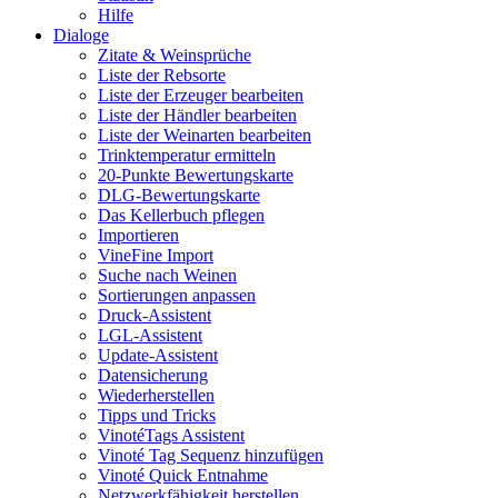
Hilfe
Dialoge
Zitate & Weinsprüche
Liste der Rebsorte
Liste der Erzeuger bearbeiten
Liste der Händler bearbeiten
Liste der Weinarten bearbeiten
Trinktemperatur ermitteln
20-Punkte Bewertungskarte
DLG-Bewertungskarte
Das Kellerbuch pflegen
Importieren
VineFine Import
Suche nach Weinen
Sortierungen anpassen
Druck-Assistent
LGL-Assistent
Update-Assistent
Datensicherung
Wiederherstellen
Tipps und Tricks
VinotéTags Assistent
Vinoté Tag Sequenz hinzufügen
Vinoté Quick Entnahme
Netzwerkfähigkeit herstellen