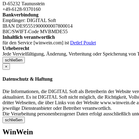
D-65232 Taunusstein
+49-6128-9370160
Bankverbindung
Empfänger: DIGITAL Soft
IBAN DE95551900000007800014
BIC/SWIFT-Code MVBMDE55
Inhaltlich verantwortlich
für den Service [winwein.com] ist
Detlef Poulet
Urheberecht
Jede Vervielfältigung, Änderung, Verbreitung oder Speicherung von T
schließen
×
Datenschutz & Haftung
Die Informationen, die DIGITAL Soft als Betreiberin der Website verö
aktualisiert. Es ist DIGITAL Soft nicht möglich, die Richtigkeit, Voll
dritter Webseiten, die über Links von der Website www.winwein.de ang
jeweilige Diensteanbieter oder Betreiber verantwortlich.
Die Verarbeitung personenbezogener Daten erfolgt ausschließlich un
schließen
WinWein