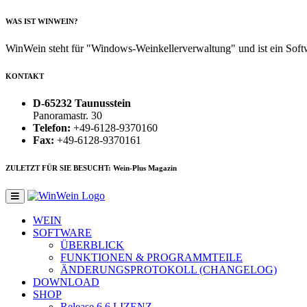
WAS IST WINWEIN?
WinWein steht für "Windows-Weinkellerverwaltung" und ist ein Sof
KONTAKT
D-65232 Taunusstein
Panoramastr. 30
Telefon:
+49-6128-9370160
Fax:
+49-6128-9370161
ZULETZT FÜR SIE BESUCHT: Wein-Plus Magazin
WEIN
SOFTWARE
ÜBERBLICK
FUNKTIONEN & PROGRAMMTEILE
ÄNDERUNGSPROTOKOLL (CHANGELOG)
DOWNLOAD
SHOP
Release 6.6
LIZENZ