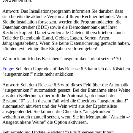
verwenden soll.
Antwort: Das Installationsprogramm informiert Sie darüber, dass
sich bereits die aktuelle Version auf Ihrem Rechner befindet. Wenn
Sie die Installation fortsetzen, werden die Programmdateien, die
Datenbanktreiber (BDE) sowie die Demodatenbank auf Ihrer
Rechner kopiert. Dabei werden alle Dateien überschrieben - auch
Teile der Datenbank (Land, Gebiet, Lagen, Sorten, Arten,
Jahrgangstabellen). Wenn Sie keine Datensicherung gemacht haben,
könnten evtl. einige Ihre Eingaben verloren gehen!
Warum kann ich das Kästchen "ausgetrunken" nicht setzen?
30
Frage:
Seit dem Upgrade auf das Release 6.5 kann ich das Kästchen
"ausgetrunken!" nicht mehr anklicken.
Antwort: Seit dem Release 6.5 wird dieses Feld über die Automatik
"ausgetrunken!" automatisch gesetzt. Bei der Entnahme eines Weine
aus dem Kellerbuch, überprüft die Automatik, ob danach der
Bestand "0" ist. In diesem Fall wird die Checkbox "ausgetrunken!"
automatisch aktiviert und der Wein wird aus der Ergebnisliste
ausgegeblendet. Sie können die Checkbox "ausgetrunken!"
weiterhin auch manuell setzen, wenn Sie im Menüpunkt "Ansicht ->
Ausgetrunkene Weine" die Option aktivieren.
Fehlermeldung Update-Assistent "Zugriff verweigert Intern