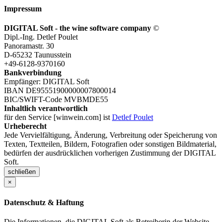
Impressum
DIGITAL Soft - the wine software company
©
Dipl.-Ing. Detlef Poulet
Panoramastr. 30
D-65232 Taunusstein
+49-6128-9370160
Bankverbindung
Empfänger: DIGITAL Soft
IBAN DE95551900000007800014
BIC/SWIFT-Code MVBMDE55
Inhaltlich verantwortlich
für den Service [winwein.com] ist
Detlef Poulet
Urheberecht
Jede Vervielfältigung, Änderung, Verbreitung oder Speicherung von
Texten, Textteilen, Bildern, Fotografien oder sonstigen Bildmaterial,
bedürfen der ausdrücklichen vorherigen Zustimmung der DIGITAL
Soft.
schließen
×
Datenschutz & Haftung
Die Informationen, die DIGITAL Soft als Betreiberin der Website