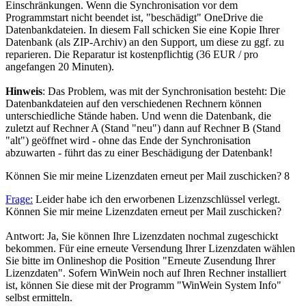
Einschränkungen. Wenn die Synchronisation vor dem
Programmstart nicht beendet ist, "beschädigt" OneDrive die
Datenbankdateien. In diesem Fall schicken Sie eine Kopie Ihrer
Datenbank (als ZIP-Archiv) an den Support, um diese zu ggf. zu
reparieren. Die Reparatur ist kostenpflichtig (36 EUR / pro
angefangen 20 Minuten).
Hinweis
: Das Problem, was mit der Synchronisation besteht: Die
Datenbankdateien auf den verschiedenen Rechnern können
unterschiedliche Stände haben. Und wenn die Datenbank, die
zuletzt auf Rechner A (Stand "neu") dann auf Rechner B (Stand
"alt") geöffnet wird - ohne das Ende der Synchronisation
abzuwarten - führt das zu einer Beschädigung der Datenbank!
Können Sie mir meine Lizenzdaten erneut per Mail zuschicken?
8
Frage:
Leider habe ich den erworbenen Lizenzschlüssel verlegt.
Können Sie mir meine Lizenzdaten erneut per Mail zuschicken?
Antwort: Ja, Sie können Ihre Lizenzdaten nochmal zugeschickt
bekommen. Für eine erneute Versendung Ihrer Lizenzdaten wählen
Sie bitte im Onlineshop die Position "Erneute Zusendung Ihrer
Lizenzdaten". Sofern WinWein noch auf Ihren Rechner installiert
ist, können Sie diese mit der Programm "WinWein System Info"
selbst ermitteln.