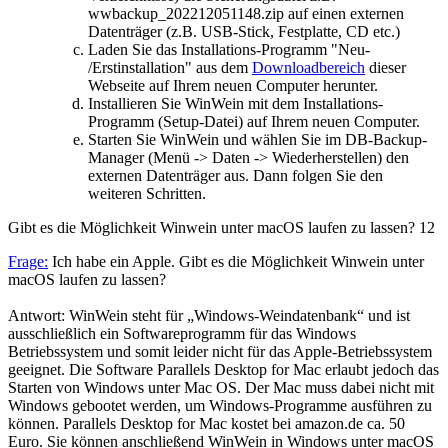
wwbackup_202212051148.zip auf einen externen
Datenträger (z.B. USB-Stick, Festplatte, CD etc.)
Laden Sie das Installations-Programm "Neu-
/Erstinstallation" aus dem
Downloadbereich
dieser
Webseite auf Ihrem neuen Computer herunter.
Installieren Sie WinWein mit dem Installations-
Programm (Setup-Datei) auf Ihrem neuen Computer.
Starten Sie WinWein und wählen Sie im DB-Backup-
Manager (Menü -> Daten -> Wiederherstellen) den
externen Datenträger aus. Dann folgen Sie den
weiteren Schritten.
Gibt es die Möglichkeit Winwein unter macOS laufen zu lassen?
12
Frage:
Ich habe ein Apple. Gibt es die Möglichkeit Winwein unter
macOS laufen zu lassen?
Antwort: WinWein steht für „Windows-Weindatenbank“ und ist
ausschließlich ein Softwareprogramm für das Windows
Betriebssystem und somit leider nicht für das Apple-Betriebssystem
geeignet. Die Software Parallels Desktop for Mac erlaubt jedoch das
Starten von Windows unter Mac OS. Der Mac muss dabei nicht mit
Windows gebootet werden, um Windows-Programme ausführen zu
können. Parallels Desktop for Mac kostet bei amazon.de ca. 50
Euro. Sie können anschließend WinWein in Windows unter macOS