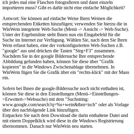
ich jedes mal eine Flaschen fotografieren und dann einzeln
importieren muss? Gibt es dafür nicht eine einfache Möglichkeit?
Antwort: Sie können auf einfache Weise Ihren Weinen die
entsprechenden Etiketten hinzufügen; verwenden Sie hierzu die in
WinWein integrierte Web-Suche (Menü -> Ansicht -> Web-Suche).
Unter der Ergebnisliste steht Ihnen nun ein Eingabefeld für die
Suche im Internet zur Verfügung. Wählen Sie, nach dem Sie Ihren
Wein erfasst haben, eine der vorkonfigurierten Web-Suchen z.B.
"google" aus und drücken die Tasten "Strg+F3" zusammen.
Nachdem Sie in der google Bildersuche Ihre entsprechende
Abbildung gefunden haben, können Sie diese über "Grafik
kopieren" in die Windows Zwischenablage übernehmen. In
WinWein fügen Sie die Grafik über ein "rechts-klick" mit der Maus
ein.
Sofern bei Ihnen die google-Bildersuche noch nicht enthalten ist,
können Sie diese in den Einstellungen (Menü->Einstellungen-
>Erweitert->Websuche) mit dem "Suchstring:
www.google.com/search?q=%s+wein&tbm=isch" oder als Vorlage
über den nachfolgende Link hinzufügen.
Entpacken Sie nach dem Download die darin enthaltene Datei und
mit einem Doppelklick wird diese in die Windows Registrierung
übernommen. Danach nur WinWein neu starten.