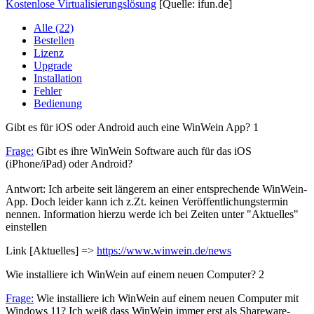
Kostenlose Virtualisierungslösung
[Quelle: ifun.de]
Alle (22)
Bestellen
Lizenz
Upgrade
Installation
Fehler
Bedienung
Gibt es für iOS oder Android auch eine WinWein App?
1
Frage:
Gibt es ihre WinWein Software auch für das iOS
(iPhone/iPad) oder Android?
Antwort: Ich arbeite seit längerem an einer entsprechende WinWein-
App. Doch leider kann ich z.Zt. keinen Veröffentlichungstermin
nennen. Information hierzu werde ich bei Zeiten unter "Aktuelles"
einstellen
Link [Aktuelles] =>
https://www.winwein.de/news
Wie installiere ich WinWein auf einem neuen Computer?
2
Frage:
Wie installiere ich WinWein auf einem neuen Computer mit
Windows 11? Ich weiß dass WinWein immer erst als Shareware-