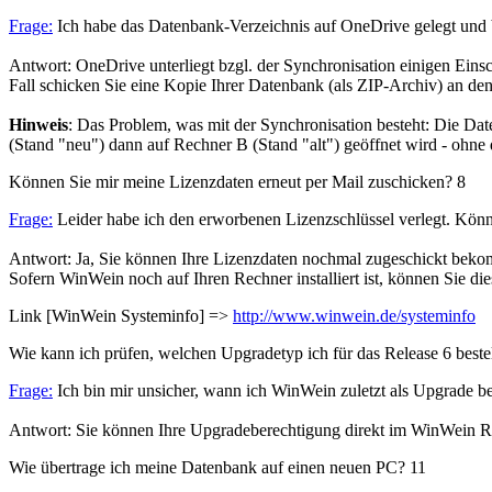
Frage:
Ich habe das Datenbank-Verzeichnis auf OneDrive gelegt und
Antwort: OneDrive unterliegt bzgl. der Synchronisation einigen Ein
Fall schicken Sie eine Kopie Ihrer Datenbank (als ZIP-Archiv) an den
Hinweis
: Das Problem, was mit der Synchronisation besteht: Die Da
(Stand "neu") dann auf Rechner B (Stand "alt") geöffnet wird - ohne
Können Sie mir meine Lizenzdaten erneut per Mail zuschicken?
8
Frage:
Leider habe ich den erworbenen Lizenzschlüssel verlegt. Könn
Antwort: Ja, Sie können Ihre Lizenzdaten nochmal zugeschickt bekom
Sofern WinWein noch auf Ihren Rechner installiert ist, können Sie d
Link [WinWein Systeminfo] =>
http://www.winwein.de/systeminfo
Wie kann ich prüfen, welchen Upgradetyp ich für das Release 6 best
Frage:
Ich bin mir unsicher, wann ich WinWein zuletzt als Upgrade be
Antwort: Sie können Ihre Upgradeberechtigung direkt im WinWein R
Wie übertrage ich meine Datenbank auf einen neuen PC?
11