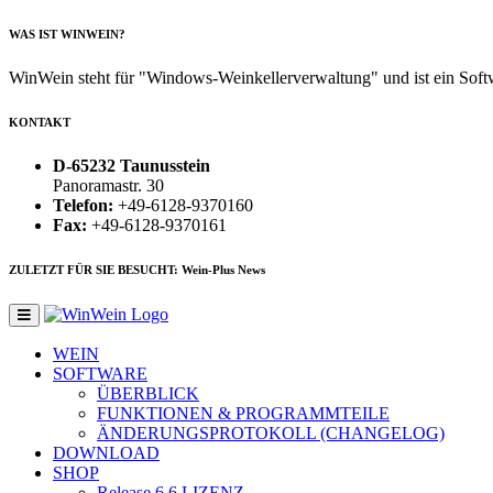
WAS IST WINWEIN?
WinWein steht für "Windows-Weinkellerverwaltung" und ist ein Sof
KONTAKT
D-65232 Taunusstein
Panoramastr. 30
Telefon:
+49-6128-9370160
Fax:
+49-6128-9370161
ZULETZT FÜR SIE BESUCHT: Wein-Plus News
WEIN
SOFTWARE
ÜBERBLICK
FUNKTIONEN & PROGRAMMTEILE
ÄNDERUNGSPROTOKOLL (CHANGELOG)
DOWNLOAD
SHOP
Release 6.6
LIZENZ