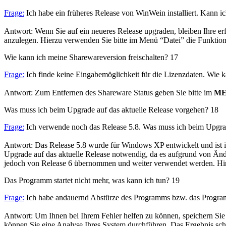
Frage:
Ich habe ein früheres Release von WinWein installiert. Kann 
Antwort: Wenn Sie auf ein neueres Release upgraden, bleiben Ihre er
anzulegen. Hierzu verwenden Sie bitte im Menü “Datei” die Funktion
Wie kann ich meine Sharewareversion freischalten?
17
Frage:
Ich finde keine Eingabemöglichkeit für die Lizenzdaten. Wie k
Antwort: Zum Entfernen des Shareware Status geben Sie bitte im
M
Was muss ich beim Upgrade auf das aktuelle Release vorgehen?
18
Frage:
Ich verwende noch das Release 5.8. Was muss ich beim Upgrad
Antwort: Das Release 5.8 wurde für Windows XP entwickelt und ist i
Upgrade auf das aktuelle Release notwendig, da es aufgrund von Änd
jedoch von Release 6 übernommen und weiter verwendet werden. Hin
Das Programm startet nicht mehr, was kann ich tun?
19
Frage:
Ich habe andauernd Abstürze des Programms bzw. das Programm
Antwort: Um Ihnen bei Ihrem Fehler helfen zu können, speichern Si
können Sie eine Analyse Ihres System durchführen. Das Ergebnis sc