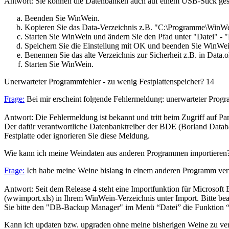
Antwort: Sie können die Datenbanken auch auf einem USB-Stick gesp
Beenden Sie WinWein.
Kopieren Sie das Data-Verzeichnis z.B. "C:\Programme\WinWei
Starten Sie WinWein und ändern Sie den Pfad unter "Datei" - 
Speichern Sie die Einstellung mit OK und beenden Sie WinWei
Benennen Sie das alte Verzeichnis zur Sicherheit z.B. in Data.
Starten Sie WinWein.
Unerwarteter Programmfehler - zu wenig Festplattenspeicher?
14
Frage:
Bei mir erscheint folgende Fehlermeldung: unerwarteter Progr
Antwort: Die Fehlermeldung ist bekannt und tritt beim Zugriff auf Pa
Der dafür verantwortliche Datenbanktreiber der BDE (Borland Databas
Festplatte oder ignorieren Sie diese Meldung.
Wie kann ich meine Weindaten aus anderen Programmen importiere
Frage:
Ich habe meine Weine bislang in einem anderen Programm ver
Antwort: Seit dem Release 4 steht eine Importfunktion für Microsoft 
(wwimport.xls) in Ihrem WinWein-Verzeichnis unter Import. Bitte be
Sie bitte den "DB-Backup Manager" im Menü “Datei” die Funktion “
Kann ich updaten bzw. upgraden ohne meine bisherigen Weine zu ve