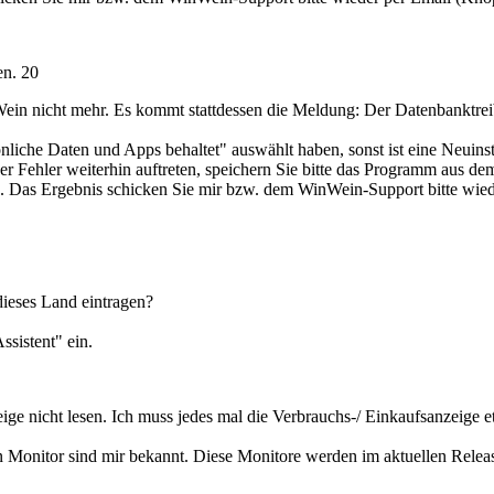
en.
20
 nicht mehr. Es kommt stattdessen die Meldung: Der Datenbanktreiber
he Daten und Apps behaltet" auswählt haben, sonst ist eine Neuinstall
der Fehler weiterhin auftreten, speichern Sie bitte das Programm aus d
. Das Ergebnis schicken Sie mir bzw. dem WinWein-Support bitte wied
ieses Land eintragen?
sistent" ein.
e nicht lesen. Ich muss jedes mal die Verbrauchs-/ Einkaufsanzeige e
 Monitor sind mir bekannt. Diese Monitore werden im aktuellen Release 