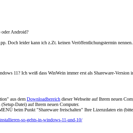
) oder Android?
p. Doch leider kann ich z.Zt. keinen Veröffentlichungstermin nennen. I
dows 11? Ich weiß dass WinWein immer erst als Shareware-Version inst
ation" aus dem
Downloadbereich
dieser Webseite auf Ihrem neuen Comp
m (Setup-Datei) auf Ihrem neuen Computer.
MENÜ beim Punkt "Shareware freischalten" Ihre Lizenzdaten ein (bitte 
-installieren-so-gehts-in-windows-11-und-10/