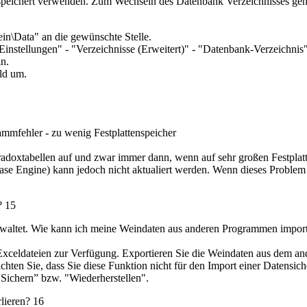
eichert verwenden. Zum Wechseln des Datenbank Verzeichnisses gehen 
n\Data" an die gewünschte Stelle.
"Einstellungen" - "Verzeichnisse (Erweitert)" - "Datenbank-Verzeichni
n.
old um.
ammfehler - zu wenig Festplattenspeicher
radoxtabellen auf und zwar immer dann, wenn auf sehr großen Festplatt
e Engine) kann jedoch nicht aktualiert werden. Wenn dieses Problem au
n?
15
waltet. Wie kann ich meine Weindaten aus anderen Programmen import
Exceldateien zur Verfügung. Exportieren Sie die Weindaten aus dem and
achten Sie, dass Sie diese Funktion nicht für den Import einer Datens
Sichern” bzw. "Wiederherstellen".
rlieren?
16