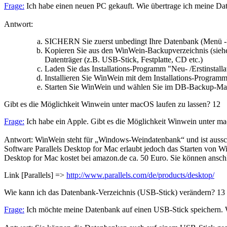
Frage:
Ich habe einen neuen PC gekauft. Wie übertrage ich meine Da
Antwort:
SICHERN Sie zuerst unbedingt Ihre Datenbank (Menü ->
Kopieren Sie aus den WinWein-Backupverzeichnis (siehe
Datenträger (z.B. USB-Stick, Festplatte, CD etc.)
Laden Sie das Installations-Programm "Neu- /Erstinstall
Installieren Sie WinWein mit dem Installations-Program
Starten Sie WinWein und wählen Sie im DB-Backup-Manag
Gibt es die Möglichkeit Winwein unter macOS laufen zu lassen?
12
Frage:
Ich habe ein Apple. Gibt es die Möglichkeit Winwein unter ma
Antwort: WinWein steht für „Windows-Weindatenbank“ und ist ausschl
Software Parallels Desktop for Mac erlaubt jedoch das Starten vo
Desktop for Mac kostet bei amazon.de ca. 50 Euro. Sie können ansc
Link [Parallels] =>
http://www.parallels.com/de/products/desktop/
Wie kann ich das Datenbank-Verzeichnis (USB-Stick) verändern?
13
Frage:
Ich möchte meine Datenbank auf einen USB-Stick speichern. 