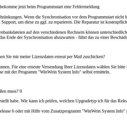
 bekomme jetzt beim Programmstart eine Fehlermeldung
schränkungen. Wenn die Synchronisation vor dem Programmstart nicht b
 Support, um diese zu ggf. zu reparieren. Die Reparatur ist kostenpfli
tenbankdateien auf den verschiedenen Rechnern können unterschiedlic
 das Ende der Synchronisation abzuwarten - führt das zu einer Beschä
en Sie mir meine Lizenzdaten erneut per Mail zuschicken?
men. Für eine erneute Versendung Ihrer Lizenzdaten wählen Sie bitte 
iese mit der Programm "WinWein System Info" selbst ermitteln.
ellen muss?
9
stellt habe. Wie kann ich prüfen, welchen Upgradetyp ich für das Rele
elease 6 oder mit Hilfe vom Zusatzprogramm "WinWein System Info" p