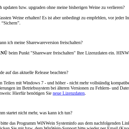
ich updaten bzw. upgraden ohne meine bisherigen Weine zu verlieren?
fassten Weine erhalten! Es ist aber unbedingt zu empfehlen, vor jeder 
 “Sichern”.
ann ich meine Sharewareversion freischalten?
ENÜ
beim Punkt "Shareware freischalten" Ihre Lizenzdaten ein. HINWE
e auf das aktuelle Release beachten?
n Teilen mit Windows 7 - und höher - nicht mehr vollständig kompatib
erungen im Betriebssystem bei älteren Versionen zu Fehlern- und Dat
weis: Hierfür benötigen Sie
neue Lizenzdaten
.
 startet nicht mehr, was kann ich tun?
e bitte das Programm WiNWein Systeminfo aus dem nachfolgenden Link 
hicken Sie mir bzw. dem WinWein-Support bitte wieder per Email (Kno