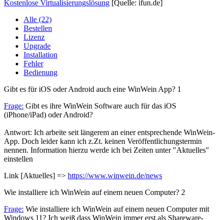
Kostenlose Virtualisierungslösung
[Quelle: ifun.de]
Alle (22)
Bestellen
Lizenz
Upgrade
Installation
Fehler
Bedienung
Gibt es für iOS oder Android auch eine WinWein App?
1
Frage:
Gibt es ihre WinWein Software auch für das iOS
(iPhone/iPad) oder Android?
Antwort: Ich arbeite seit längerem an einer entsprechende WinWein-
App. Doch leider kann ich z.Zt. keinen Veröffentlichungstermin
nennen. Information hierzu werde ich bei Zeiten unter "Aktuelles"
einstellen
Link [Aktuelles] =>
https://www.winwein.de/news
Wie installiere ich WinWein auf einem neuen Computer?
2
Frage:
Wie installiere ich WinWein auf einem neuen Computer mit
Windows 11? Ich weiß dass WinWein immer erst als Shareware-