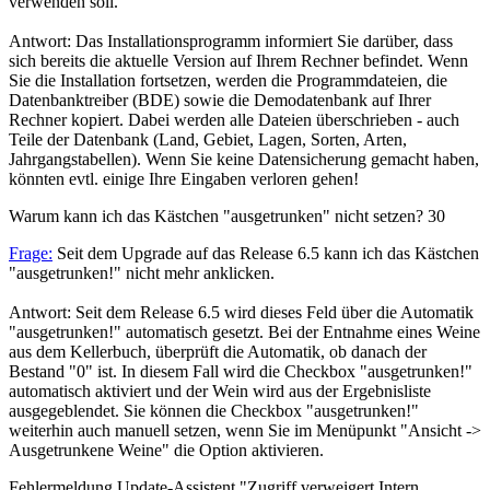
verwenden soll.
Antwort: Das Installationsprogramm informiert Sie darüber, dass
sich bereits die aktuelle Version auf Ihrem Rechner befindet. Wenn
Sie die Installation fortsetzen, werden die Programmdateien, die
Datenbanktreiber (BDE) sowie die Demodatenbank auf Ihrer
Rechner kopiert. Dabei werden alle Dateien überschrieben - auch
Teile der Datenbank (Land, Gebiet, Lagen, Sorten, Arten,
Jahrgangstabellen). Wenn Sie keine Datensicherung gemacht haben,
könnten evtl. einige Ihre Eingaben verloren gehen!
Warum kann ich das Kästchen "ausgetrunken" nicht setzen?
30
Frage:
Seit dem Upgrade auf das Release 6.5 kann ich das Kästchen
"ausgetrunken!" nicht mehr anklicken.
Antwort: Seit dem Release 6.5 wird dieses Feld über die Automatik
"ausgetrunken!" automatisch gesetzt. Bei der Entnahme eines Weine
aus dem Kellerbuch, überprüft die Automatik, ob danach der
Bestand "0" ist. In diesem Fall wird die Checkbox "ausgetrunken!"
automatisch aktiviert und der Wein wird aus der Ergebnisliste
ausgegeblendet. Sie können die Checkbox "ausgetrunken!"
weiterhin auch manuell setzen, wenn Sie im Menüpunkt "Ansicht ->
Ausgetrunkene Weine" die Option aktivieren.
Fehlermeldung Update-Assistent "Zugriff verweigert Intern