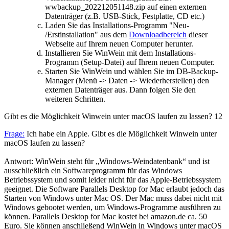
wwbackup_202212051148.zip auf einen externen
Datenträger (z.B. USB-Stick, Festplatte, CD etc.)
Laden Sie das Installations-Programm "Neu-
/Erstinstallation" aus dem
Downloadbereich
dieser
Webseite auf Ihrem neuen Computer herunter.
Installieren Sie WinWein mit dem Installations-
Programm (Setup-Datei) auf Ihrem neuen Computer.
Starten Sie WinWein und wählen Sie im DB-Backup-
Manager (Menü -> Daten -> Wiederherstellen) den
externen Datenträger aus. Dann folgen Sie den
weiteren Schritten.
Gibt es die Möglichkeit Winwein unter macOS laufen zu lassen?
12
Frage:
Ich habe ein Apple. Gibt es die Möglichkeit Winwein unter
macOS laufen zu lassen?
Antwort: WinWein steht für „Windows-Weindatenbank“ und ist
ausschließlich ein Softwareprogramm für das Windows
Betriebssystem und somit leider nicht für das Apple-Betriebssystem
geeignet. Die Software Parallels Desktop for Mac erlaubt jedoch das
Starten von Windows unter Mac OS. Der Mac muss dabei nicht mit
Windows gebootet werden, um Windows-Programme ausführen zu
können. Parallels Desktop for Mac kostet bei amazon.de ca. 50
Euro. Sie können anschließend WinWein in Windows unter macOS