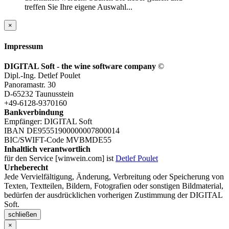
treffen Sie Ihre eigene Auswahl...
×
Impressum
DIGITAL Soft - the wine software company
©
Dipl.-Ing. Detlef Poulet
Panoramastr. 30
D-65232 Taunusstein
+49-6128-9370160
Bankverbindung
Empfänger: DIGITAL Soft
IBAN DE95551900000007800014
BIC/SWIFT-Code MVBMDE55
Inhaltlich verantwortlich
für den Service [winwein.com] ist
Detlef Poulet
Urheberecht
Jede Vervielfältigung, Änderung, Verbreitung oder Speicherung von
Texten, Textteilen, Bildern, Fotografien oder sonstigen Bildmaterial,
bedürfen der ausdrücklichen vorherigen Zustimmung der DIGITAL
Soft.
schließen
×