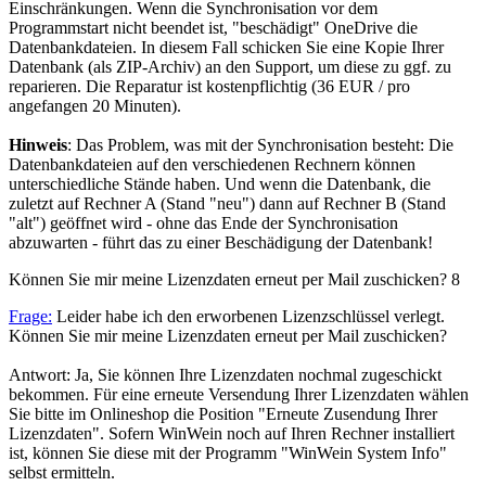
Einschränkungen. Wenn die Synchronisation vor dem
Programmstart nicht beendet ist, "beschädigt" OneDrive die
Datenbankdateien. In diesem Fall schicken Sie eine Kopie Ihrer
Datenbank (als ZIP-Archiv) an den Support, um diese zu ggf. zu
reparieren. Die Reparatur ist kostenpflichtig (36 EUR / pro
angefangen 20 Minuten).
Hinweis
: Das Problem, was mit der Synchronisation besteht: Die
Datenbankdateien auf den verschiedenen Rechnern können
unterschiedliche Stände haben. Und wenn die Datenbank, die
zuletzt auf Rechner A (Stand "neu") dann auf Rechner B (Stand
"alt") geöffnet wird - ohne das Ende der Synchronisation
abzuwarten - führt das zu einer Beschädigung der Datenbank!
Können Sie mir meine Lizenzdaten erneut per Mail zuschicken?
8
Frage:
Leider habe ich den erworbenen Lizenzschlüssel verlegt.
Können Sie mir meine Lizenzdaten erneut per Mail zuschicken?
Antwort: Ja, Sie können Ihre Lizenzdaten nochmal zugeschickt
bekommen. Für eine erneute Versendung Ihrer Lizenzdaten wählen
Sie bitte im Onlineshop die Position "Erneute Zusendung Ihrer
Lizenzdaten". Sofern WinWein noch auf Ihren Rechner installiert
ist, können Sie diese mit der Programm "WinWein System Info"
selbst ermitteln.